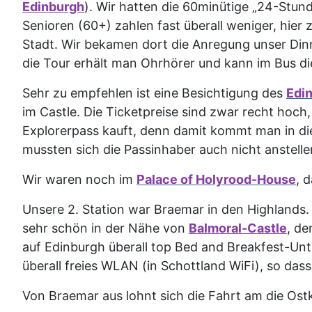
Edinburgh
). Wir hatten die 60minütige „24-Stun
Senioren (60+) zahlen fast überall weniger, hie
Stadt. Wir bekamen dort die Anregung unser Dinn
die Tour erhält man Ohrhörer und kann im Bus d
Sehr zu empfehlen ist eine Besichtigung des
Edi
im Castle. Die Ticketpreise sind zwar recht hoch,
Explorerpass kauft, denn damit kommt man in die
mussten sich die Passinhaber auch nicht anstelle
Wir waren noch im
Palace of Holyrood-House
, 
Unsere 2. Station war Braemar in den Highlands.
sehr schön in der Nähe von
Balmoral-Castle
, de
auf Edinburgh überall top Bed and Breakfest-Un
überall freies WLAN (in Schottland WiFi), so das
Von Braemar aus lohnt sich die Fahrt am die Os