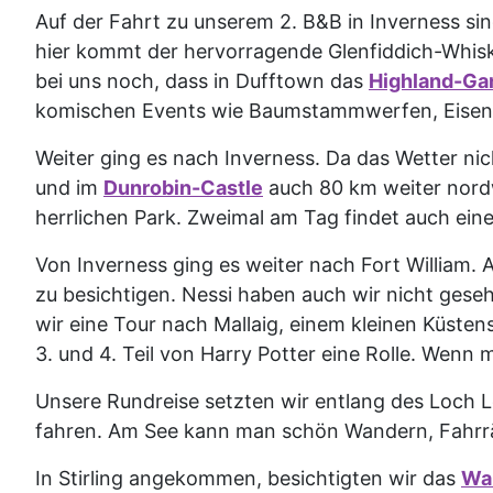
Auf der Fahrt zu unserem 2. B&B in Inverness si
hier kommt der hervorragende Glenfiddich-Whisk
bei uns noch, dass in Dufftown das
Highland-G
komischen Events wie Baumstammwerfen, Eisen
Weiter ging es nach Inverness. Da das Wetter ni
und im
Dunrobin-Castle
auch 80 km weiter nordw
herrlichen Park. Zweimal am Tag findet auch eine
Von Inverness ging es weiter nach Fort William. 
zu besichtigen. Nessi haben auch wir nicht geseh
wir eine Tour nach Mallaig, einem kleinen Küs
3. und 4. Teil von Harry Potter eine Rolle. Wen
Unsere Rundreise setzten wir entlang des Loch 
fahren. Am See kann man schön Wandern, Fahrrä
In Stirling angekommen, besichtigten wir das
Wa