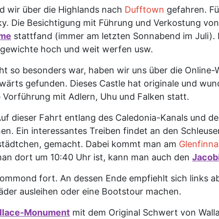
nd wir über die Highlands nach
Dufftown
gefahren. Fü
y. Die Besichtigung mit Führung und Verkostung von 
ame
stattfand (immer am letzten Sonnabend im Juli). 
gewichte hoch und weit werfen usw.
cht so besonders war, haben wir uns über die Online-
ärts gefunden. Dieses Castle hat originale und wun
 Vorführung mit Adlern, Uhu und Falken statt.
Auf dieser Fahrt entlang des Caledonia-Kanals und d
en. Ein interessantes Treiben findet an den Schleuse
tenstädtchen, gemacht. Dabei kommt man am
Glenfinna
n man dort um 10:40 Uhr ist, kann man auch den
Jacob
Lommond fort. An dessen Ende empfiehlt sich links 
der ausleihen oder eine Bootstour machen.
llace-Monument
mit dem Original Schwert von Walla